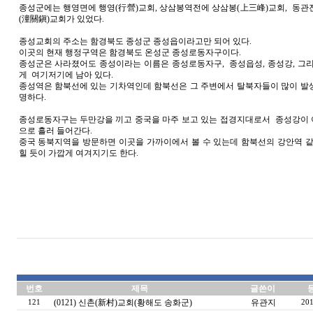
종성군에는 행영면에 행영(行營)교회, 상삼봉역전에 상삼봉(上三峰)교회, 동관
(潼關鎭)교회가 있었다.
종성교회의 주소는 함경북도 종성군 종성읍이라고만 되어 있다.
이곳의 현재 행정구역은 함경북도 온성군 종성로동자구이다.
종성군은 사라졌어도 종성이라는 이름은 종성로동자구, 종성읍성, 종성강, 그리
게 여기저기에 남아 있다.
종성역은 함북선에 있는 기차역인데 함북선은 그 주변에서 탈북자들이 많이 발
명하다.
종성로동자구는 두만강을 끼고 중국을 마주 보고 있는 접경지대로서 종성강이
으로 흘러 들어간다.
중국 동북지역을 방문하면 이곳을 가까이에서 볼 수 있는데 함북선의 강안역 같
힐 듯이 가깝게 여겨지기도 한다.
번호
제목
글쓴이
(0121) 신촌(新村)교회(황해도 송화군)
유관지
121
201