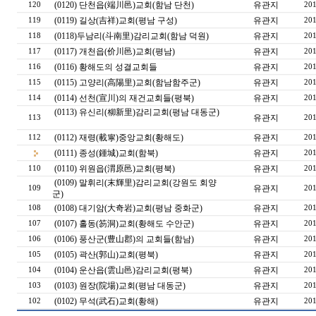
(0120) 단천읍(端川邑)교회(함남 단천)
유관지
120
201
(0119) 길상(吉祥)교회(평남 구성)
유관지
119
201
(0118)두남리(斗南里)감리교회(함남 덕원)
유관지
118
201
(0117) 개천읍(价川邑)교회(평남)
유관지
117
201
(0116) 황해도의 성결교회들
유관지
116
201
(0115) 고양리(高陽里)교회(함남함주군)
유관지
115
201
(0114) 선천(宣川)의 재건교회들(평북)
유관지
114
201
(0113) 유신리(柳新里)감리교회(평남 대동군)
유관지
113
201
(0112) 재령(載寧)중앙교회(황해도)
유관지
112
201
(0111) 종성(鍾城)교회(함북)
유관지
201
(0110) 위원읍(渭原邑)교회(평북)
유관지
110
201
(0109) 말휘리(末輝里)감리교회(강원도 회양
유관지
109
201
군)
(0108) 대기암(大奇岩)교회(평남 중화군)
유관지
108
201
(0107) 홀동(笏洞)교회(황해도 수안군)
유관지
107
201
(0106) 풍산군(豊山郡)의 교회들(함남)
유관지
106
201
(0105) 곽산(郭山)교회(평북)
유관지
105
201
(0104) 운산읍(雲山邑)감리교회(평북)
유관지
104
201
(0103) 원장(院場)교회(평남 대동군)
유관지
103
201
(0102) 무석(武石)교회(황해)
유관지
102
201