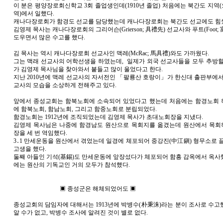
이 분은 평양장로회신학교 3회 졸업생인데(1910년 졸업) 처음에는 북간도 지역
역)에서 일했다.
캐나다장로회가 함경도 선교를 담당했는데 캐나다장로회는 북간도 선교에도 힘
김영제 목사는 캐나다장로회의 그리어슨(Grierson; 具禮先) 선교사와 푸트(Foot;
도우면서 많은 수고를 했다.
김 목사는 역시 캐나다장로회 선교사인 맥레(McRac; 馬具禮)와도 가까웠다.
그는 맥래 선교사의 어학선생을 하였는데, 일제가 외국 선교사들을 모두 추방할
가 김영제 목사님을 찾아와서 붙들고 많이 울었다고 한다.
지난 2010년에 맥레 선교사의 자서전인 「팔룡산 호랑이」가 한신대 출판부에서
교사의 모습을 소상하게 전해주고 있다.
앞에서 종성교회는 함북노회에 소속되어 있었다고 했는데 처음에는 함경노회
에 함북노회, 함남노회, 그리고 함중노회로 분립되었다.
함경노회는 1912년에 조직되었는데 김영제 목사가 초대노회장을 지냈다.
김영제 목사님은 나중에 함경남도 원산으로 목회지를 옮겼는데 원산에서 목
장을 세 번 역임했다.
3․1 만세운동을 원산에서 겪었는데 일경에 체포되어 중강진(中江鎭) 형무소로 
고생을 했다.
둘째 아들인 기석(基錫)도 만세운동에 앞장섰다가 체포되어 함흥 감옥에서 옥사
에는 원산의 기독교인 거의 모두가 참석했다.
▣ 종성군은 해체되었어도 ▣
종성교회의 담임자에 대해서는 1913년에 박병수(朴秉洙)라는 분이 조사로 수고
알 수가 없고, 박병수 조사에 알려진 것이 별로 없다.