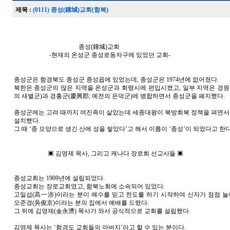
제목 :
(0111) 종성(鍾城)교회(함북)
종성(鍾城)교회
-현재의 온성군 종성로동자구에 있었던 교회-
종성군은 함경북도 종성군 종성읍에 있었는데, 종성군은 1974년에 없어졌다.
북한은 종성군의 많은 지역을 온성군과 회령시에 편입시켰고, 일부 지역은 경원
의 새별군)과 경흥군(慶興郡; 예전의 은덕군)에 병합하면서 종성군을 폐지했다.
종성군에는 고려 때까지 여진족이 살았는데 세종대왕이 북방회복 정책을 펴면서 
설치했다.
그 때 ‘종 모양으로 생긴 산에 성을 쌓았다’고 해서 이름이 ‘종성’이 되었다고 한다
▣ 김영제 목사, 그리고 캐나다 장로회 선교사들 ▣
종성교회는 1909년에 설립되었다.
종성교회는 장로교회였고, 함북노회에 소속되어 있었다.
고일섭(高一涉)이라는 분이 예수를 믿고 전도를 하기 시작하여 신자가 점점 
오준경(吳俊京)이라는 분의 집에서 예배를 드렸다.
그 뒤에 김영제(金永濟) 목사가 와서 공식적으로 교회를 설립했다.
김영제 목사는 ‘함경도 교회들의 아버지’라고 할 수 있는 분이다.