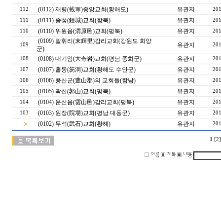
(0112) 재령(載寧)중앙교회(황해도)
유관지
112
201
(0111) 종성(鍾城)교회(함북)
유관지
111
201
(0110) 위원읍(渭原邑)교회(평북)
유관지
110
201
(0109) 말휘리(末輝里)감리교회(강원도 회양
유관지
109
201
군)
(0108) 대기암(大奇岩)교회(평남 중화군)
유관지
108
201
(0107) 홀동(笏洞)교회(황해도 수안군)
유관지
107
201
(0106) 풍산군(豊山郡)의 교회들(함남)
유관지
106
201
(0105) 곽산(郭山)교회(평북)
유관지
105
201
(0104) 운산읍(雲山邑)감리교회(평북)
유관지
104
201
(0103) 원장(院場)교회(평남 대동군)
유관지
103
201
(0102) 무석(武石)교회(황해)
유관지
201
1
[2]