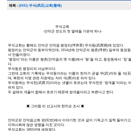
제목 :
(0102) 무석(武石)교회(황해)
무석교회
-안악군 전도의 첫 열매들 가운데 하나-
무석교회는 황해도 안악군 안악읍 평정리(坪井里) 무석동(武席洞)에 있었다.
평정리는 안악군의 동부지역인데, 1914년에 안악군의 평촌(坪村) 일부와 동정동
서 만들어졌다.
‘평정리’라는 이름은 평촌(안악읍의 옛 이름)에서 ‘평’을 따고, 동정동에서 ‘정’
다.
무석동은 평정리의 서남부이다.
그런데 교회의 기록에는 무석동이라는 이름의 한자가 굳셀 무(武)자와 돌 석(石
데, 북한의 지명 관련 자료에는 자리 석(席)자로 되어 있다.
무석동에는 무석천(武席川)이라는 냇물이 흐르는데 무석천은 ‘쌍개울’이라는 이
려져 있다.
두 갈래의 개울이 합해서 흐르기 때문에 쌍개울이라고 부른다고 한다.
▣ 그라함 리 선교사와 한치순 조사 ▣
안악군은 안악읍교회 편(92번)에서 이야기한 것과 같이 기독교가 일찍 들어가고,
지역사회에 많은 영향을 미친 곳이다.
무석교회는 1893년에 세워졌다.