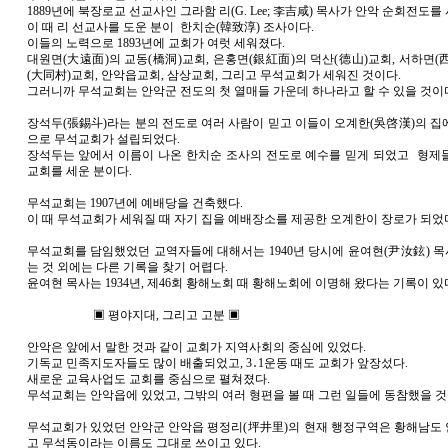
1889년에 북장로교 선교사인 그라함 리(G. Lee; 李吉咸) 목사가 안악 순회전도를
이 때 리 선교사를 도운 분이 한치순(韓致淳) 조사이다.
이들의 노력으로 1893년에 교회가 여럿 세워졌다.
대원면(大遠面)의 교동(橋洞)교회, 은홍면(銀紅面)의 덕산(德山)교회, 서하면(
(大同村)교회, 안악읍교회, 삼상교회, 그리고 무석교회가 세워진 것이다.
그러니까 무석교회는 안악군 전도의 첫 열매들 가운데 하나라고 할 수 있을 것이
장석두(張錫斗)라는 분의 전도로 여러 사람이 믿고 이들이 오계한(吳啓漢)의 집
으로 무석교회가 설립되었다.
장석두는 앞에서 이름이 나온 한치순 조사의 전도로 예수를 믿게 되었고 형제
교회를 세운 분이다.
무석교회는 1907년에 예배당을 건축했다.
이 때 무석교회가 세워질 때 자기 집을 예배장소를 제공한 오계한이 장로가 되었
무석교회를 담임했었던 교역자들에 대해서는 1940년 당시에 윤여현(尹汝鉉) 
는 것 외에는 다른 기록을 찾기 어렵다.
윤여현 목사는 1934년, 제46회 황해노회 때 황해노회에 이명해 왔다는 기록이 있
▣ 평야지대, 그리고 고분 ▣
안악은 앞에서 말한 것과 같이 교회가 지역사회의 중심에 있었다.
기독교 민족지도자들도 많이 배출되었고, 3․1운동 때도 교회가 앞장섰다.
새로운 교육사업도 교회를 중심으로 펼쳐졌다.
무석교회는 안악읍에 있었고, 그밖의 여러 형편을 볼 때 그런 일들에 동참했을 것
무석교회가 있었던 안악군 안악읍 평정리(坪井里)의 현재 행정구역은 황해남도
고 무석동이라는 이름도 그대로 쓰이고 있다.