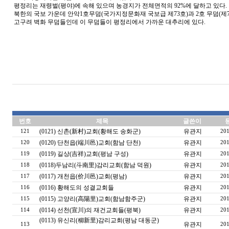
평정리는 재령벌(평야)에 속해 있으며 농경지가 전체면적의 92%에 달하고 있다.
북한의 국보 가운데 안악1호무덤(국가지정문화재 국보급 제73호)과 2호 무덤(제7
고구려 벽화 무덤들인데 이 무덤들이 평정리에서 가까운 대추리에 있다.
번호
제목
글쓴이
(0121) 신촌(新村)교회(황해도 송화군)
유관지
121
201
(0120) 단천읍(端川邑)교회(함남 단천)
유관지
120
201
(0119) 길상(吉祥)교회(평남 구성)
유관지
119
201
(0118)두남리(斗南里)감리교회(함남 덕원)
유관지
118
201
(0117) 개천읍(价川邑)교회(평남)
유관지
117
201
(0116) 황해도의 성결교회들
유관지
116
201
(0115) 고양리(高陽里)교회(함남함주군)
유관지
115
201
(0114) 선천(宣川)의 재건교회들(평북)
유관지
114
201
(0113) 유신리(柳新里)감리교회(평남 대동군)
유관지
113
201