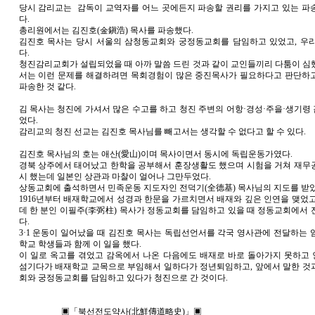
당시 감리교는 감독이 교역자를 어느 곳에든지 파송할 권리를 가지고 있는 파
다.
총리원에서는 김진호(金鎭浩) 목사를 파송했다.
김진호 목사는 당시 서울의 삼청동교회와 궁정동교회를 담임하고 있었고, 우리
다.
청진감리교회가 설립되었을 때 아까 말씀 드린 것과 같이 교인들끼리 다툼이 심
서는 이런 문제를 해결하려면 목회경험이 많은 중진목사가 필요하다고 판단하
파송한 것 같다.
김 목사는 청진에 가셔서 많은 수고를 하고 청진 주변의 어항·경성·주을·생기령
었다.
감리교의 청진 선교는 김진호 목사님를 빼고서는 생각할 수 없다고 할 수 있다.
김진호 목사님의 호는 애산(愛山)이며 목사이면서 동시에 독립운동가였다.
경북 상주에서 태어났고 한학을 공부해서 훈장생활도 했으며 시험을 거쳐 재무
시 했는데 일본인 상관과 마찰이 얼어나 그만두었다.
상동교회에 출석하면서 민족운동 지도자인 전덕기(全德基) 목사님의 지도를 받았
1916년부터 배재학교에서 성경과 한문을 가르치면서 배재와 깊은 인연을 맺었고
데 한 분인 이필주(李弼柱) 목사가 정동교회를 담임하고 있을 때 정동교회에서 
다.
3·1 운동이 일어났을 때 김진호 목사는 독립선언서를 각국 영사관에 전달하는 
학교 학생들과 함께 이 일을 했다.
이 일로 옥고를 겪었고 감옥에서 나온 다음에도 배재로 바로 돌아가지 못하고
섬기다가 배재학교 교목으로 부임해서 일하다가 정년퇴임하고, 앞에서 말한 것
회와 궁정동교회를 담임하고 있다가 청진으로 간 것이다.
▣「북선전도약사(北鮮傳道略史)」▣