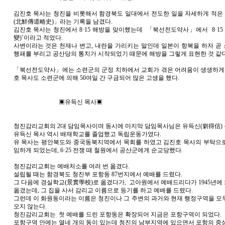
김진호 목사는 청진을 비롯해서 함경북도 일대에서 전도한 일을 자세하게 적
(北鮮傳道略史)」라는 기록을 남겼다.
김진호 목사는 청진에서 8·15 해방을 맞이했는데 「북선전도약사」에서 8·15 
變)’이라고 적었다.
사변이라는 것은 천재나 변고, 내란을 가리키는 말인데 일본이 항복을 하자 곧
행패를 부리고 공산당의 통치가 시작되었기 때문에 해방을 그렇게 표현한 것 같다
「북선전도약사」에는 소련군의 군정 치하에서 교회가 겪은 어려움이 생생하게 
호 목사도 소련군에 의해 50여일 간 구금되어 많은 고생을 했다.
▣유득신 목사▣
청진감리교회의 2대 담임목사이며 동시에 마지막 담임목사님은 유득신(劉得信) 
유득신 목사 역시 배재학교를 졸업했고 독립운동가였다.
유 목사는 평안북도와 중국동북지역에서 목회를 하였고 김진호 목사의 부탁으
임하게 되었는데, 6·25 전쟁 때 철원에서 공산군에게 순교당했다.
청진감리교회는 예배처소를 여러 번 옮겼다.
설립될 때는 함경북도 청진부 포항동 87번지에서 예배를 드렸다.
그 다음에 경실학교(景實學校)로 옮겼다가, 고아원에서 예배드리다가 1945년에 
옮겼는데, 그 집을 사서 감리교 이름으로 등기를 하고 예배를 드렸다.
그런데 이 화원동이라는 이름은 청진이나 그 주변의 과거와 현재 행정구역을 모
오지 않는다.
청진감리교회는 첫 예배를 드린 포항동은 확장되어 지금은 포항구역이 되었다.
포항구역 안에는 열네 개의 동이 있는데 청진의 남부지역에 있으면서 포항의 중