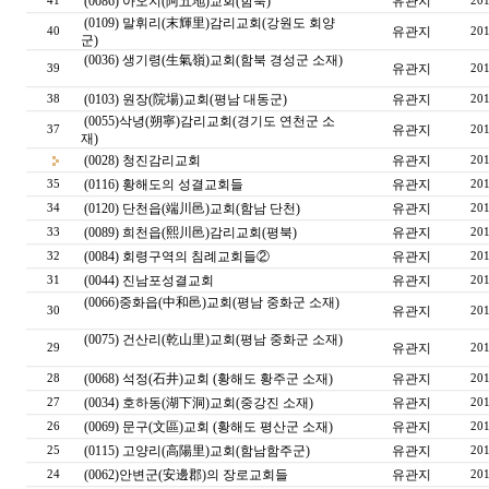
(0086) 아오지(阿五地)교회(함북)
유관지
41
201
(0109) 말휘리(末輝里)감리교회(강원도 회양
유관지
40
201
군)
(0036) 생기령(生氣嶺)교회(함북 경성군 소재)
유관지
39
201
(0103) 원장(院場)교회(평남 대동군)
유관지
38
201
(0055)삭녕(朔寧)감리교회(경기도 연천군 소
유관지
37
201
재)
(0028) 청진감리교회
유관지
201
(0116) 황해도의 성결교회들
유관지
35
201
(0120) 단천읍(端川邑)교회(함남 단천)
유관지
34
201
(0089) 희천읍(熙川邑)감리교회(평북)
유관지
33
201
(0084) 회령구역의 침례교회들②
유관지
32
201
(0044) 진남포성결교회
유관지
31
201
(0066)중화읍(中和邑)교회(평남 중화군 소재)
유관지
30
201
(0075) 건산리(乾山里)교회(평남 중화군 소재)
유관지
29
201
(0068) 석정(石井)교회 (황해도 황주군 소재)
유관지
28
201
(0034) 호하동(湖下洞)교회(중강진 소재)
유관지
27
201
(0069) 문구(文區)교회 (황해도 평산군 소재)
유관지
26
201
(0115) 고양리(高陽里)교회(함남함주군)
유관지
25
201
(0062)안변군(安邊郡)의 장로교회들
유관지
24
201