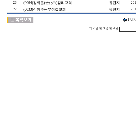
(0064)김화읍(金化邑)감리교회
유관지
23
201
(0033)신의주동부성결교회
유관지
22
201
[1]
[2