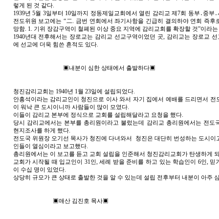
렇게 된 것 같다.
1939년 5월 3일부터 10일까지 정동제일교회에서 열린 감리교 제7회 동부․중
전도위원 보고에는 “二. 금번 연회에서 좌기사항을 긴급히 결의하야 연회 즉후
망함. 1. 기위 장감구역이 철폐된 이상 중요 지역에 감리교회를 확장할 것”이라는
1940년대 전후해서는 장로교는 감리교 선교구역이었던 곳, 감리교는 장로교 
에 선교에 더욱 힘쓴 흔적도 있다.
▣내분이 심한 상태에서 출발하다▣
청진감리교회는 1940년 1월 23일에 설립되었다.
안흥석이라는 감리교인이 청진으로 이사 와서 자기 집에서 예배를 드리면서 전
이 워낙 큰 도시이니까 사람들이 많이 모였다.
이들이 감리교 본부에 정식으로 교회를 설립해달라고 요청을 했다.
당시 감리교에서는 본부를 총리원이라고 불렀는데 감리교 총리원에서는 전도
현지조사를 하게 했다.
전도국 위원장 오기선 목사가 청진에 다녀와서 청진은 대단히 번성하는 도시이
인들이 열심이라고 보고했다.
총리원에서는 이 보고를 듣고 교회 설립을 인준해서 청진감리교회가 탄생하게 되
교회가 시작될 때 입교인이 31인, 세례 받을 준비를 하고 있는 학습인이 6인, 
이 수십 명이 있었다.
상당히 규모가 큰 상태로 출발한 것을 알 수 있는데 설립 전후부터 내분이 아주 
▣애산 김진호 목사▣