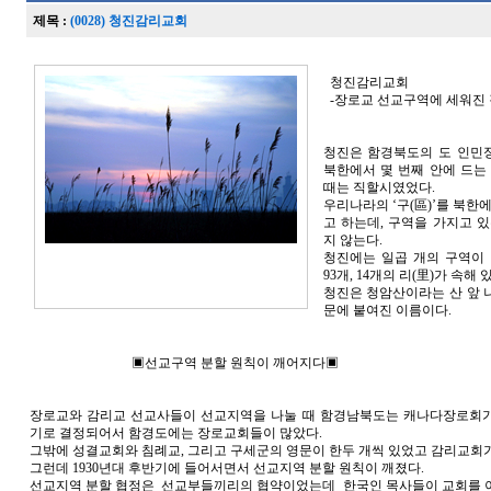
제목 :
(0028) 청진감리교회
청진감리교회
-장로교 선교구역에 세워진 
청진은 함경북도의 도 인민
북한에서 몇 번째 안에 드는 
때는 직할시였었다.
우리나라의 ‘구(區)’를 북한
고 하는데, 구역을 가지고 있
지 않는다.
청진에는 일곱 개의 구역이 
93개, 14개의 리(里)가 속해 
청진은 청암산이라는 산 앞 
문에 붙여진 이름이다.
▣선교구역 분할 원칙이 깨어지다▣
장로교와 감리교 선교사들이 선교지역을 나눌 때 함경남북도는 캐나다장로회
기로 결정되어서 함경도에는 장로교회들이 많았다.
그밖에 성결교회와 침례교, 그리고 구세군의 영문이 한두 개씩 있었고 감리교회가
그런데 1930년대 후반기에 들어서면서 선교지역 분할 원칙이 깨졌다.
선교지역 분할 협정은 선교부들끼리의 협약이었는데 한국인 목사들이 교회를 