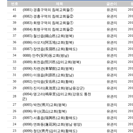
번호
제목
글쓴이
(0081) 경흥구역의 침례교회들①
유관지
41
201
(0082) 경흥구역의 침례교회들②
유관지
40
201
(0083) 회령구역의 침례교회들①
유관지
39
201
(0084) 회령구역의 침례교회들②
유관지
38
201
(0085) 철산읍(鐵山邑)교회(평북)
유관지
37
201
(0086) 아오지(阿五地)교회(함북)
유관지
36
201
(0087) 장연읍(長淵邑)교회(황해도)
유관지
35
201
0088) 안주(安州)동교회(평남)
유관지
34
201
(0089) 희천읍(熙川邑)감리교회(평북)
유관지
33
201
(0090) 차련관(車輦館)교회(평북)
유관지
32
201
(0091) 이원읍(利原邑)교회(함남)
유관지
31
201
(0092) 안악읍(安岳邑)교회(황해)
유관지
30
201
(0093) 진지리(眞池里)교회(평남용강군)
유관지
29
201
(0094) 명고리(鳴皐里)감리교회(강원도 통천
유관지
28
201
군)
(0095) 박천(博川)교회(평북)
유관지
27
201
(0096) 무산(茂山)교회(함북)
유관지
26
201
(0097) 서흥읍(瑞興邑)교회(황해도)
유관지
25
201
(0098) 연화동(蓮花洞)교회(평남 평양)
유관지
24
201
(0099) 청단(靑丹)감리교회(황해도)
유관지
23
201