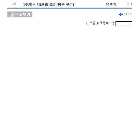
(0100) 신시(新市)교회(평북 구성)
유관지
22
201
[1]
[2