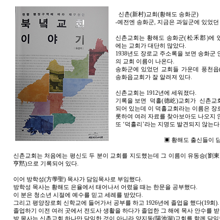
신촌(新村)교회(황해도 송화군)
-예전엔 송화군, 지금은 과일군에 있었던
신촌교회는 황해도 송화군(松禾郡)에 
에는 교회가 대단히 많았다.
1938년도 장로교 주소록을 보면 송화군
의 교회 이름이 나온다.
송화군에 있었던 교회들 가운데 풍천읍
송화읍교회가 잘 알려져 있다.
신촌교회는 1912년에 세워졌다.
기록을 보면 덕홀(德屹)교회가 신촌교
되어 있는데 이 덕흘교회라는 이름은 장
롯하여 여러 자료를 찾아보아도 나오지 
또 ‘덕흘리’라는 지명도 발견되지 않는다
▣ 황해도 출신들이 담임
신촌교회는 처음에는 평신도 두 분이 교회를 지도했는데 그 이름이 유동승(劉東
亨黙)으로 기록되어 있다.
이어 방학성(方學聖) 목사가 담임목사로 부임했다.
방학성 목사는 황해도 은율에서 태어나서 어렸을 때는 한문을 공부했다.
이 분은 청소년 시절에 예수를 믿고 세례를 받았다.
그리고 평양장로회 신학교에 들어가서 공부를 하고 1926년에 졸업을 했다(19회)
졸업하기 이전 여러 곳에서 전도사 생활을 하다가 졸업한 그 해에 목사 안수를 받
방 목사는 신촌교회 하나만 담임한 것이 아니라 양지동(陽池洞)교회를 함께 담임