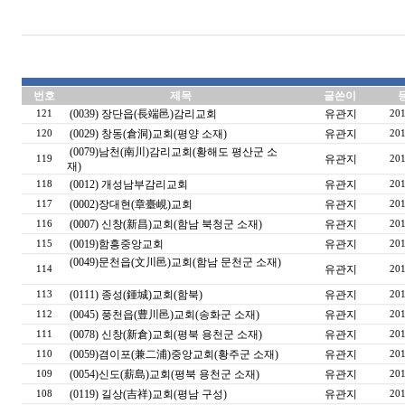
번호
제목
글쓴이
(0039) 장단읍(長端邑)감리교회
유관지
121
201
(0029) 창동(倉洞)교회(평양 소재)
유관지
120
201
(0079)남천(南川)감리교회(황해도 평산군 소
유관지
119
201
재)
(0012) 개성남부감리교회
유관지
118
201
(0002)장대현(章臺峴)교회
유관지
117
201
(0007) 신창(新昌)교회(함남 북청군 소재)
유관지
116
201
(0019)함흥중앙교회
유관지
115
201
(0049)문천읍(文川邑)교회(함남 문천군 소재)
유관지
114
201
(0111) 종성(鍾城)교회(함북)
유관지
113
201
(0045) 풍천읍(豊川邑)교회(송화군 소재)
유관지
112
201
(0078) 신창(新倉)교회(평북 용천군 소재)
유관지
111
201
(0059)겸이포(兼二浦)중앙교회(황주군 소재)
유관지
110
201
(0054)신도(薪島)교회(평북 용천군 소재)
유관지
109
201
(0119) 길상(吉祥)교회(평남 구성)
유관지
108
201