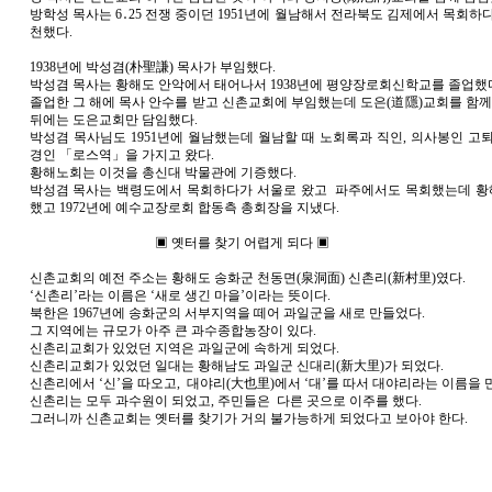
방학성 목사는 6․25 전쟁 중이던 1951년에 월남해서 전라북도 김제에서 목회하
천했다.
1938년에 박성겸(朴聖謙) 목사가 부임했다.
박성겸 목사는 황해도 안악에서 태어나서 1938년에 평양장로회신학교를 졸업했다
졸업한 그 해에 목사 안수를 받고 신촌교회에 부임했는데 도은(道隱)교회를 함께
뒤에는 도은교회만 담임했다.
박성겸 목사님도 1951년에 월남했는데 월남할 때 노회록과 직인, 의사봉인 고퇴
경인 「로스역」을 가지고 왔다.
황해노회는 이것을 총신대 박물관에 기증했다.
박성겸 목사는 백령도에서 목회하다가 서울로 왔고 파주에서도 목회했는데 
했고 1972년에 예수교장로회 합동측 총회장을 지냈다.
▣ 옛터를 찾기 어렵게 되다 ▣
신촌교회의 예전 주소는 황해도 송화군 천동면(泉洞面) 신촌리(新村里)였다.
‘신촌리’라는 이름은 ‘새로 생긴 마을’이라는 뜻이다.
북한은 1967년에 송화군의 서부지역을 떼어 과일군을 새로 만들었다.
그 지역에는 규모가 아주 큰 과수종합농장이 있다.
신촌리교회가 있었던 지역은 과일군에 속하게 되었다.
신촌리교회가 있었던 일대는 황해남도 과일군 신대리(新大里)가 되었다.
신촌리에서 ‘신’을 따오고, 대야리(大也里)에서 ‘대’를 따서 대야리라는 이름을 
신촌리는 모두 과수원이 되었고, 주민들은 다른 곳으로 이주를 했다.
그러니까 신촌교회는 옛터를 찾기가 거의 불가능하게 되었다고 보아야 한다.