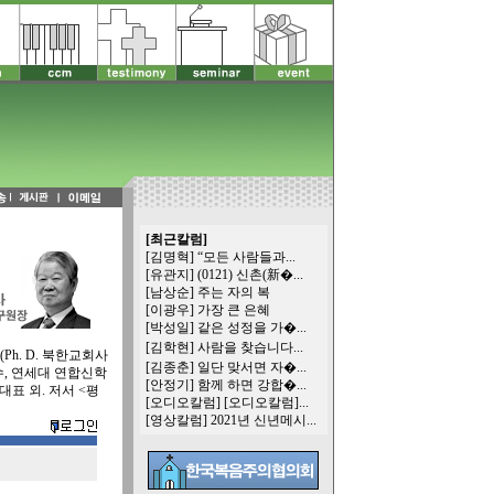
[최근칼럼]
[김명혁]
“모든 사람들과...
[유관지]
(0121) 신촌(新�...
[남상순]
주는 자의 복
[이광우]
가장 큰 은혜
[박성일]
같은 성정을 가�...
[김학현]
사람을 찾습니다...
h. D. 북한교회사
[김종춘]
일단 맞서면 자�...
, 연세대 연합신학
[안정기]
함께 하면 강합�...
표 외. 저서 <평
[오디오칼럼]
[오디오칼럼]...
[영상칼럼]
2021년 신년메시...