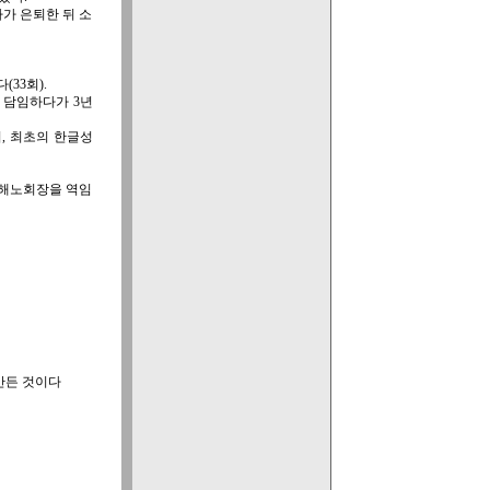
다가 은퇴한 뒤 소
(33회).
 담임하다가 3년
, 최초의 한글성
황해노회장을 역임
만든 것이다