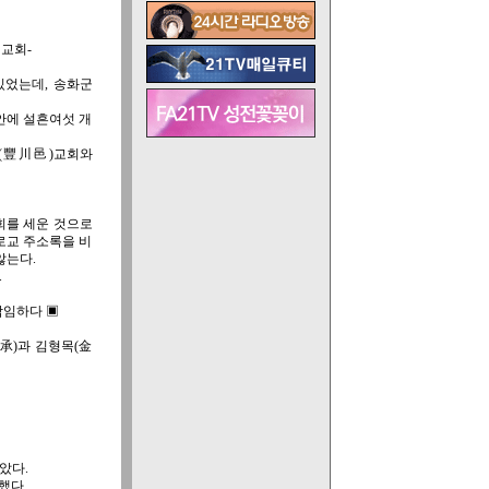
 교회-
있었는데, 송화군
 안에 설흔여섯 개
(豐川邑)교회와
회를 세운 것으로
로교 주소록을 비
않는다.
.
하다 ▣
承)과 김형목(金
.
았다.
했다.