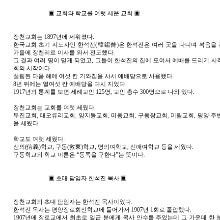
▣ 교회와 학교를 여럿 세운 교회 ▣
장천교회는 1897년에 세워졌다.
한국교회 초기 지도자인 한석진(韓錫晉)은 한석진은 여러 곳을 다니며 복음을 전
가을에 장천리로 이사를 와서 전도했다.
그 결과 여러 명이 믿게 되었고, 그들이 한석진의 집에 모여서 예배를 드리기 시
회의 시작이다.
설립된 다음 해에 여섯 칸 기와집을 사서 예배당으로 사용했다.
8년 뒤에는 열여섯 칸 예배당을 다시 지었다.
1917년의 통계를 보면 세례교인 125명, 교인 총수 300명으로 나와 있다.
장천교회는 교회를 여럿 세웠다.
무진교회, 대오류리교회, 양지동교회, 미동교회, 구동창교회, 미림교회, 평양 주
을 세웠다.
학교도 여럿 세웠다.
신의(信義)학교, 구동(救東)학교, 명의여학교, 신애여학교 등을 세웠다.
구동학교의 학교 이름은 “동쪽을 구한다”는 뜻이다.
▣ 초대 담임자 한석진 목사 ▣
장천교회의 초대 담임자는 한석진 목사이었다.
한석진 목사는 평양장로회신학교에 들어가서 1907년 1회로 졸업했다.
1907년에 장로교에서 최초로 일곱 분에게 목사 안수를 주었는데 그 가운데 한 