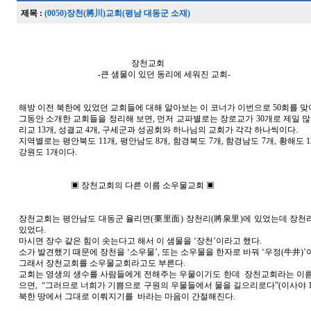
제목 :
(0050)장천(將川)교회(평남 대동군 소재)
장천교회
-큰 샘물이 있던 동리에 세워진 교회-
해방 이전 북한에 있었던 교회들에 대해 알아보는 이 코너가 이번으로 50회를 맞
그동안 소개한 교회들을 정리해 보면, 먼저 교파별로는 장로교가 30개로 제일 많
리교 13개, 성결교 4개, 구세군과 성공회와 하나님의 교회가 각각 하나씩이다.
지역별로는 평안북도 11개, 평안남도 8개, 함경북도 7개, 함경남도 7개, 황해도 12
강원도 1개이다.
▣ 장천교회의 다른 이름 소우물교회 ▣
장천교회는 평안남도 대동군 율리면(栗里面) 장천리(將泉里)에 있었는데 장천
있었다.
마시면 장수 같은 힘이 솟는다고 해서 이 샘물을 ‘장천’이라고 했다.
소가 발견했기 때문에 장천을 ‘소우물’, 또는 소우물을 한자로 바꿔 ‘우정(牛井)’
그래서 장천교회를 소우물교회라고도 부른다.
교회는 영생의 생수를 사람들에게 전해주는 우물이기도 한데 장천교회라는 이름
으면, “그러므로 너희가 기쁨으로 구원의 우물들에서 물을 길으리로다”(이사야 1
북한 땅에서 그대로 이뤄지기를 바라는 마음이 간절해진다.