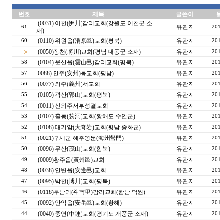
번호
제목
글쓴이
(0031) 이천(伊川)감리교회(강원도 이천군 소
유관지
61
201
재)
(0110) 위원읍(渭原邑)교회(평북)
유관지
60
201
(0050)장천(將川)교회(평남 대동군 소재)
유관지
201
(0104) 운산읍(雲山邑)감리교회(평북)
유관지
58
201
0088) 안주(安州)동교회(평남)
유관지
57
201
(0077) 의주(義州)서교회
유관지
56
201
(0105) 곽산(郭山)교회(평북)
유관지
55
201
(0011) 신의주서부성결교회
유관지
54
201
(0107) 홀동(笏洞)교회(황해도 수안군)
유관지
53
201
(0108) 대기암(大奇岩)교회(평남 중화군)
유관지
52
201
(0021)구세군 해주영문(海州營門)
유관지
51
201
(0096) 무산(茂山)교회(함북)
유관지
50
201
(0009)황주읍(黃州邑)교회
유관지
49
201
(0038) 안변읍(安邊邑)교회
유관지
48
201
(0095) 박천(博川)교회(평북)
유관지
47
201
(0118)두남리(斗南里)감리교회(함남 덕원)
유관지
46
201
(0092) 안악읍(安岳邑)교회(황해)
유관지
45
201
(0040) 중연(中連)교회(경기도 개풍군 소재)
유관지
44
201