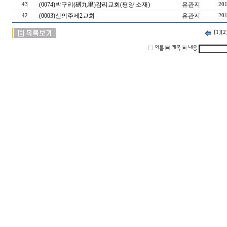
(0074)박구리(礡九里)감리교회(평양 소재)
유관지
43
201
(0003)신의주제2교회
유관지
42
201
[1]
[2