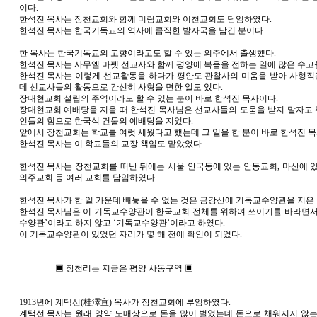
이다.
한석진 목사는 장천교회와 함께 미림교회와 이천교회도 담임하였다.
한석진 목사는 한국기독교의 역사에 큼직한 발자국을 남긴 분이다.
한 목사는 한국기독교의 고향이라고도 할 수 있는 의주에서 출생했다.
한석진 목사는 사무엘 마펫 선교사와 함께 평양에 복음을 전하는 일에 많은 수고
한석진 목사는 이렇게 선교활동을 하다가 평안도 관찰사의 미움을 받아 사형
데 선교사들의 활동으로 간신히 사형을 면한 일도 있다.
장대현교회 설립의 주역이라도 할 수 있는 분이 바로 한석진 목사이다.
장대현교회 예배당을 지을 때 한석진 목사님은 선교사들의 도움을 받지 말자고
인들의 힘으로 한국식 건물의 예배당을 지었다.
앞에서 장천교회는 학교를 여럿 세웠다고 했는데 그 일을 한 분이 바로 한석진 목
한석진 목사는 이 학교들의 교장 책임도 맡았었다.
한석진 목사는 장천교회를 떠난 뒤에는 서울 안국동에 있는 안동교회, 마산에 있
의주교회 등 여러 교회를 담임하였다.
한석진 목사가 한 일 가운데 빼놓을 수 없는 것은 금강산에 기독교수양관을 지은 
한석진 목사님은 이 기독교수양관이 한국교회 전체를 위하여 쓰이기를 바라면서
수양관’이라고 하지 않고 ‘기독교수양관’이라고 하였다.
이 기독교수양관이 있었던 자리가 몇 해 전에 확인이 되었다.
▣ 장천리는 지금은 평양 사동구역 ▣
1913년에 계택선(桂澤宣) 목사가 장천교회에 부임하였다.
계택선 목사는 원래 양약 도매상으로 돈을 많이 벌었는데 돈으로 채워지지 않는