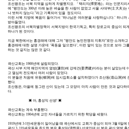
조선왕조는 서북 지역을 심하게 차별했지요. 「택리지(擇里地)」라는 인문지리
에 “평안도는 300년 이래 높은 벼슬을 한 사람이 없었고 서울 사대부(士大夫)
나 벗하지 않는다.”라고 기록되어 있을 정도이다.
이런 서북 지방에 복음이 들어가서 ‘하나님은 여러분을 사랑하십니다.’ 하니까
받아들였다.
조선왕조의 서북차별정책이 서북지방이 한국기독교, 특히 장로교의 중심이 되게
하나가 된 것이다.
지금 북한에서는 홍경래에 대해 그저 “평안도 농민전쟁의 지휘자”로만 소개하고 
홍경래에 대한 설명 가운데 ‘폭동을 일으켰다’, 이런 말이 있는 것으로 보아 그
하는 것 같지는 않은 것 같다.
곽산교회는 1900년에 설립되었다.
곽산 서부 지역 해안지역의 염방(濂坊)에 강제건(姜濟建)이라는 분이 살았는데 이
고 열심히 전도해서 여러 사람이 믿었다.
이 분들은 처음에 유동(柳洞)에 임시집회소를 설치하였다가 조산동(造山洞)에 
했다.
조산동은, 마을에 둥그런 산이 있는데 그 모양이 마치 사람이 만든 것과 같다하
다.
▣ 아, 홍성익 선생! ▣
곽산교회는 계속 부흥했다.
곽산교회는 1904년에 교인 자녀들을 가르치기 위한 학당을 세웠다.
1919년에 3‧1만세운동이 일어났을 때 곽산에서도 교회가 중심이 되어 3월 6일에
곽산 3․1만세운동을 주도한 분은 홍성익(洪性益) 선생인데 이 분은 곽산 염방 