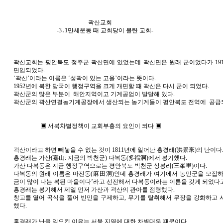
곽산교회
-3․1만세운동 때 교회당이 불탄 교회-
곽산교회는 평안북도 정주군 곽산면에 있었는데 곽산면은 원래 군이었다가 19
편입되었다.
‘곽산’이라는 이름은 ‘성곽이 있는 고을’이라는 뜻이다.
1952년에 북한 당국이 행정구역을 크게 개편할 때 곽산은 다시 군이 되었다.
곽산군의 많은 부분이 해안지역이고 기계공업이 발달해 있다.
곽산군의 곽산연결농기계공장에서 생산되는 농기계들이 평안북도 전역에 공급되
▣ 서북차별정책이 교회부흥의 요인이 되다 ▣
곽산이라고 하면 빼놓을 수 없는 것이 1811년에 일어난 홍경래(洪景來)의 난이다
홍경래는 가산(嘉山: 지금의 박천군) 다복동(多福洞)에서 봉기했다.
가산 다복동은 지금 행정구역으로는 평안북도 박천군 상봉리(三峯里)이다.
다복동의 원래 이름은 마전동(麻田洞)인데 홍경래가 여기에서 농민군을 모집하
금이 많이 나는 복된 마을이다’라고 선전해서 다복동이라는 이름을 갖게 되었다고
홍경래는 봉기해서 제일 먼저 가산과 곽산의 관아를 점령했다.
창고를 열어 곡식을 풀어 빈민을 구제하고, 무기를 탈취해서 무장을 강화하고 
했다.
홍경래가 난을 일으킨 이유는 서북 지역에 대한 차별대우 때문이다.