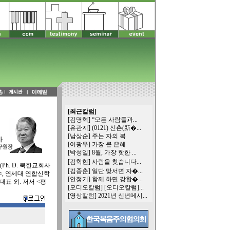
[최근칼럼]
[김명혁]
“모든 사람들과...
[유관지]
(0121) 신촌(新�...
[남상순]
주는 자의 복
[이광우]
가장 큰 은혜
[박성일]
8월, 가장 핫한 ...
[김학현]
사람을 찾습니다...
h. D. 북한교회사
[김종춘]
일단 맞서면 자�...
, 연세대 연합신학
[안정기]
함께 하면 강합�...
표 외. 저서 <평
[오디오칼럼]
[오디오칼럼]...
[영상칼럼]
2021년 신년메시...