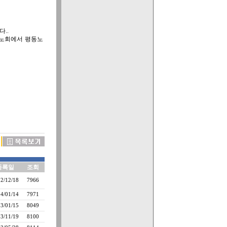
..
북노회에서 평동노
등록일
조회
2/12/18
7966
4/01/14
7971
3/01/15
8049
3/11/19
8100