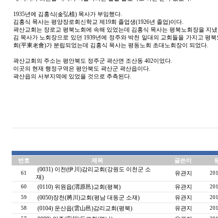
1935년에 김홍식(金弘植) 목사가 부임했다.
김홍식 목사는 평양장로회신학교 제19회 졸업생(1926년 졸업)이다.
곽산교회는 장로교 평북노회에 속해 있었는데 김홍식 목사는 평북노회장을 지냈다
김 목사가 노회장으로 있던 1939년에 정주와 박천 일대의 교회들을 가지고 평
회(平東老會)가 분립되었는데 김홍식 목사는 평동노회 초대노회장이 되었다.
곽산교회의 주소는 평안북도 정주군 곽산면 조산동 402이었다.
이곳의 현재 행정구역은 평안북도 곽산군 곽산읍이다.
곽산읍의 서부지역에 있었을 것으로 추측된다.
번호
제목
글쓴이
(0031) 이천(伊川)감리교회(강원도 이천군 소
유관지
61
201
재)
(0110) 위원읍(渭原邑)교회(평북)
유관지
60
201
(0050)장천(將川)교회(평남 대동군 소재)
유관지
59
201
(0104) 운산읍(雲山邑)감리교회(평북)
유관지
58
201