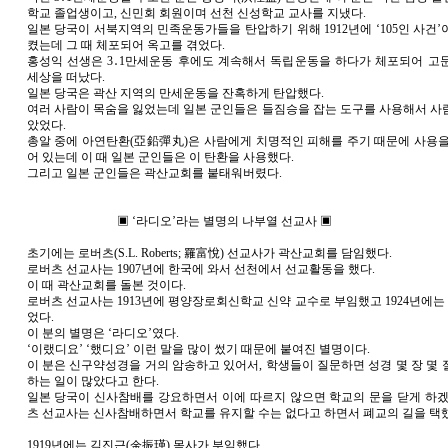
학교 졸업생이고, 신민회 회원이며 선천 신성학교 교사를 지냈다.
일본 당국이 서북지역의 민족운동가들을 탄압하기 위해 1912년에 ‘105인 사건
켰는데 그 때 체포되어 옥고를 겪었다.
홍성익 선생은 3․1만세운동 후에도 계속해서 독립운동을 하다가 체포되어 고
세상을 떠났다.
일본 당국은 곽산 지역의 만세운동을 잔혹하게 탄압했다.
여러 사람이 목숨을 잃었는데 일본 군인들은 들짐승을 잡는 도구를 사용해서 사
았었다.
총알 중에 아연탄환(亞鉛彈丸)은 사람에게 치명적인 피해를 주기 때문에 사용을
어 있는데 이 때 일본 군인들은 이 탄환을 사용했다.
그리고 일본 군인들은 곽산교회를 붙태워버렸다.
▣ ‘라디오’라는 별명의 나부열 선교사 ▣
초기에는 로버츠(S.L. Roberts; 羅富悅) 선교사가 곽산교회를 담임했다.
로버츠 선교사는 1907년에 한국에 와서 선천에서 선교활동을 했다.
이 때 곽산교회를 돌본 것이다.
로버츠 선교사는 1913년에 평양장로회신학교 신약 교수로 부임했고 1924년에는
었다.
이 분의 별명은 ‘라디오’였다.
‘이랬디요’ ‘했디요’ 이런 말을 많이 썼기 때문에 붙여진 별명이다.
이 분은 신구약성경을 거의 암송하고 있어서, 학생들이 질문하면 성경 몇 장 몇 
하는 일이 많았다고 한다.
일본 당국이 신사참배를 강요하면서 이에 따르지 않으면 학교의 문을 닫게 하겠
츠 선교사는 신사참배하면서 학교를 유지할 수는 없다고 하면서 폐교의 길을 택했
1919년에는 김진근(金振瑾) 목사가 부임했다.