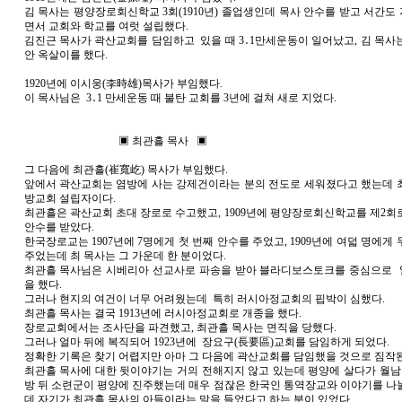
김 목사는 평양장로회신학교 3회(1910년) 졸업생인데 목사 안수를 받고 서간도
면서 교회와 학교를 여럿 설립했다.
김진근 목사가 곽산교회를 담임하고 있을 때 3․1만세운동이 일어났고, 김 목사는
안 옥살이를 했다.
1920년에 이시웅(李時雄)목사가 부임했다.
이 목사님은 3․1 만세운동 때 불탄 교회를 3년에 걸쳐 새로 지었다.
▣ 최관흘 목사 ▣
그 다음에 최관흘(崔寬屹) 목사가 부임했다.
앞에서 곽산교회는 염방에 사는 강제건이라는 분의 전도로 세워졌다고 했는데 
방교회 설립자이다.
최관흘은 곽산교회 초대 장로로 수고했고, 1909년에 평양장로회신학교를 제2회
안수를 받았다.
한국장로교는 1907년에 7명에게 첫 번째 안수를 주었고, 1909년에 여덟 명에게
주었는데 최 목사는 그 가운데 한 분이었다.
최관흘 목사님은 시베리아 선교사로 파송을 받아 블라디보스토크를 중심으로
을 했다.
그러나 현지의 여건이 너무 어려웠는데 특히 러시아정교회의 핍박이 심했다.
최관흘 목사는 결국 1913년에 러시아정교회로 개종을 했다.
장로교회에서는 조사단을 파견했고, 최관흘 목사는 면직을 당했다.
그러나 얼마 뒤에 복직되어 1923년에 장요구(長要區)교회를 담임하게 되었다.
정확한 기록은 찾기 어렵지만 아마 그 다음에 곽산교회를 담임했을 것으로 짐작된
최관흘 목사에 대한 뒷이야기는 거의 전해지지 않고 있는데 평양에 살다가 월남한
방 뒤 소련군이 평양에 진주했는데 매우 점잖은 한국인 통역장교와 이야기를 나
데 자기가 최관흘 목사의 아들이라는 말을 들었다고 하는 분이 있었다.