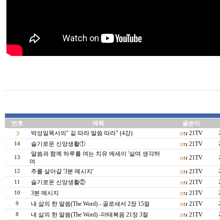
번호
제목
글쓴이
박성일목사의" 길 따라 말씀 따라" (4강)
21TV
슬기로운 신앙생활①
21TV
14
말씀과 함께 하루를 여는 치유 에세이 '살며 생각하
21TV
13
며
주를 살아갈 '3분 메시지'
21TV
12
슬기로운 신앙생활②
21TV
11
3분 메시지
21TV
10
내 삶의 한 말씀(The Word) - 골로새서 2장 15절
21TV
9
내 삶의 한 말씀(The Word) -마태복음 21장 3절
21TV
8