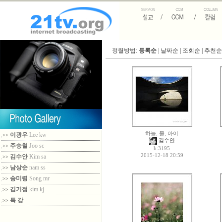
정렬방법:
등록순
|
날짜순
|
조회순
|
추천순
하늘, 물, 아이
이광우
Lee kw
,
>>
김수안
주승철
Joo sc
,
>>
h:3195
2015-12-18 20:59
김수안
Kim sa
,
>>
남상순
nam ss
,
>>
송미령
Song mr
,
>>
김기정
kim kj
,
>>
특 강
,
>>