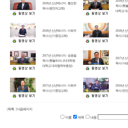
2018년 
2018년 신년메시지 - 황요한
목사 (횃
목사 (평안의교회)
대학교 대
2018년 신년메시지 - 이희우
2018년 
목사 (신기중앙교회)
목사 ( 
2017년 신년메시지 - 송용필
2017년 
목사 (횃불트리니티대학원
목사 ( 
대학교 대외협력부총장)
2017년 신년메시지 - 이희우
2016년 
목사 (신기중앙교회)
목사 (천
| 목록
| 다음페이지
이름
제목
내용