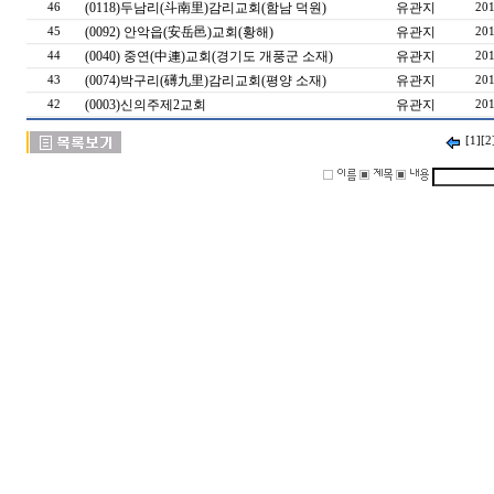
(0118)두남리(斗南里)감리교회(함남 덕원)
유관지
46
201
(0092) 안악읍(安岳邑)교회(황해)
유관지
45
201
(0040) 중연(中連)교회(경기도 개풍군 소재)
유관지
44
201
(0074)박구리(礡九里)감리교회(평양 소재)
유관지
43
201
(0003)신의주제2교회
유관지
42
201
[1]
[2