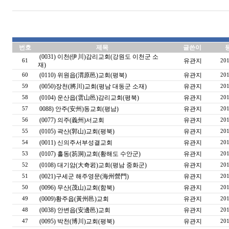
번호
제목
글쓴이
(0031) 이천(伊川)감리교회(강원도 이천군 소
유관지
61
201
재)
(0110) 위원읍(渭原邑)교회(평북)
유관지
60
201
(0050)장천(將川)교회(평남 대동군 소재)
유관지
59
201
(0104) 운산읍(雲山邑)감리교회(평북)
유관지
58
201
0088) 안주(安州)동교회(평남)
유관지
57
201
(0077) 의주(義州)서교회
유관지
56
201
(0105) 곽산(郭山)교회(평북)
유관지
55
201
(0011) 신의주서부성결교회
유관지
54
201
(0107) 홀동(笏洞)교회(황해도 수안군)
유관지
53
201
(0108) 대기암(大奇岩)교회(평남 중화군)
유관지
52
201
(0021)구세군 해주영문(海州營門)
유관지
51
201
(0096) 무산(茂山)교회(함북)
유관지
50
201
(0009)황주읍(黃州邑)교회
유관지
49
201
(0038) 안변읍(安邊邑)교회
유관지
48
201
(0095) 박천(博川)교회(평북)
유관지
47
201