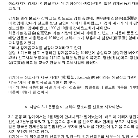
청소재지인 강계의 이름을 따서 ‘강계정신’이 생겼는데 이 말은 경제선동의 대
고 있다.
강계는 원래 불교가 강하고 또 천도교도 강한 곳인데, 1899년에 김윤붕(金潤鵬
이 평양에 갔다가 전도를 받고 교인이 되어서 돌아왔고, 이것이 계기가 되어 
전도인들이 강계에 왔고, 1900년 10월에 강계읍교회가 세워졌다.
처음에는 김관홍(金寬弘)이라는 사람의 집에서 예배를 드렸고 그 다음에 동문 안
배당 건물로 사용했는데 1910년에 교회가 크게 부흥하자 남장대(南章臺) 앞에
교회당을 지었다.
그래서 강계읍교회를 남장대교회라고도 한다.
설립 초기부터 날로 부흥하던 강계읍교회는 1910년에 숭실학교 설립자인 베어드(W.M
緯良) 선교사의 부흥회를 계기로 놀라운 발전을 이룩했고 명신(明新)학교‧ 광신(
실(英實)중학교 등 교육기관을 세워 교육사업에 힘썼다.
강계에는 선교사가 세운 계례지(桂禮知; Kennedy)병원이라는 의료선교기관이
지’는 ‘케네디’를 한자로 표기한 이름이다.
미국의 36대 대통령을 지낸 케네디의 선조들이 병원설립에 필요한 비용을 기부
이름이 이렇게 된 것이다.
이 지방의 3․1 운동은 이 교회의 종소리를 신호로 시작되었다
3․1 운동 때 강계에서는 4월 8일에 만세시위가 일어났는데 바로 이 계례지병원
선언서 2천부를 찍었고. 강계읍교회 종소리를 신호로 해서 만세를 부르기 시작했
일본 당국은 만세운동을 진압하면서 무자비한 박해를 가했는데 강계읍 교회의 종
치지 못하게 했다고 한다.
강계에는 미 북장로교의 선교부가 있었는데 강계선교부를 세우는데 앞장 선 분은