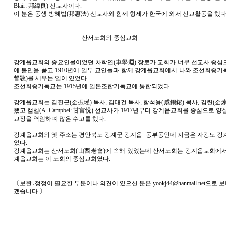
Blair: 邦緯良) 선교사이다.
이 분은 동생 방혜법(邦惠法) 선교사와 함께 형제가 한국에 와서 선교활동을 했다
산서노회의 중심교회
강계읍교회의 중요인물이었던 차학연(車學淵) 장로가 교회가 너무 선교사 중심
에 불만을 품고 1910년에 일부 교인들과 함께 강계읍교회에서 나와 조선회중
督敎)를 세우는 일이 있었다.
조선회중기독교는 1915년에 일본조합기독교에 통합되었다.
강계읍교회는 김진근(金振瑾) 목사, 김대건 목사, 함석용(咸錫鎔) 목사, 김련(金
했고 캠벨(A. Campbel: 甘富悅) 선교사가 1917년부터 강계읍교회를 중심으로 
교장을 역임하며 많은 수고를 했다.
강계읍교회의 옛 주소는 평안북도 강계군 강계읍 동부동인데 지금은 자강도 강
었다.
강계읍교회는 산서노회(山西老會)에 속해 있었는데 산서노회는 강계읍교회에서
계읍교회는 이 노회의 중심교회였다.
〔보완․정정이 필요한 부분이나 의견이 있으신 분은
yookj44@hanmail.net
으로 
겠습니다.〕