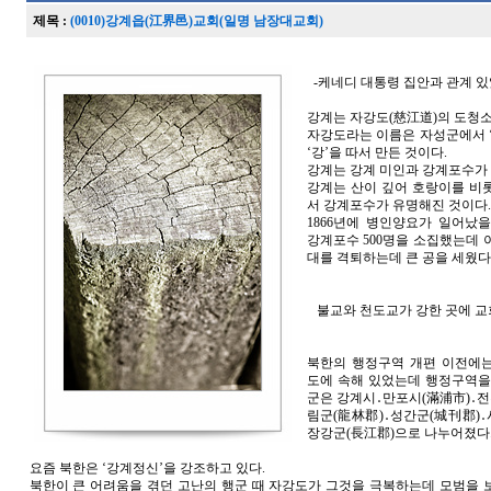
제목 :
(0010)강계읍(江界邑)교회(일명 남장대교회)
-케네디 대통령 집안과 관계 있
강계는 자강도(慈江道)의 도청
자강도라는 이름은 자성군에서 ‘
‘강’을 따서 만든 것이다.
강계는 강계 미인과 강계포수가 
강계는 산이 깊어 호랑이를 비
서 강계포수가 유명해진 것이다.
1866년에 병인양요가 일어났
강계포수 500명을 소집했는데 
대를 격퇴하는데 큰 공을 세웠다
불교와 천도교가 강한 곳에 교
북한의 행정구역 개편 이전에
도에 속해 있었는데 행정구역을
군은 강계시․만포시(滿浦市)․전
림군(龍林郡)․성간군(城刊郡)․
장강군(長江郡)으로 나누어졌다
요즘 북한은 ‘강계정신’을 강조하고 있다.
북한이 큰 어려움을 겪던 고난의 행군 때 자강도가 그것을 극복하는데 모범을 