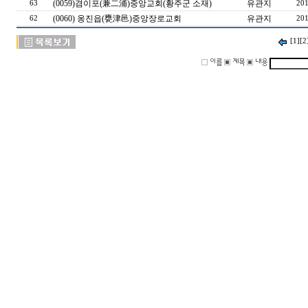
(0059)겸이포(兼二浦)중앙교회(황주군 소재)
유관지
63
201
(0060) 옹진읍(甕津邑)중앙장로교회
유관지
62
201
[1]
[2