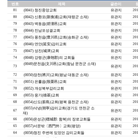
번호
제목
글쓴이
(0041) 청진중앙교회
유관지
81
201
(0042) 신환포(新換浦)교회(재령군 소재)
유관지
80
201
(0043) 벽동읍(碧潼邑)교회
유관지
79
201
(0044) 진남포성결교회
유관지
78
201
(0045) 풍천읍(豊川邑)교회(송화군 소재)
유관지
77
201
(0046) 연안(延安)감리교회
유관지
76
201
(0047) 성진(城津)교회
유관지
75
201
(0048) 강령군(康翎郡)의 교회들
유관지
74
201
(0049)문천읍(文川邑)교회(함남 문천군 소재)
유관지
73
201
(0050)장천(將川)교회(평남 대동군 소재)
유관지
72
201
(0051) 은률읍(殷栗邑)교회
유관지
71
201
(0052) 개성북부감리교회
유관지
70
201
(0053) 웅기(雄基)교회
유관지
69
201
(0054)신도(薪島)교회(평북 용천군 소재)
유관지
68
201
(0055)삭녕(朔寧)감리교회(경기도 연천군 소
유관지
67
201
재)
(0056)온성군(穩城郡: 함북)의 장로교회들
유관지
66
201
(0057)서문밖〔西門外〕교회(평양)
유관지
65
201
(0058)청진 주변에 있었던 감리교회들
유관지
64
201