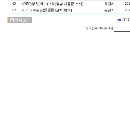
(0050)장천(將川)교회(평남 대동군 소재)
유관지
63
201
(0110) 위원읍(渭原邑)교회(평북)
유관지
62
201
[1]
[2