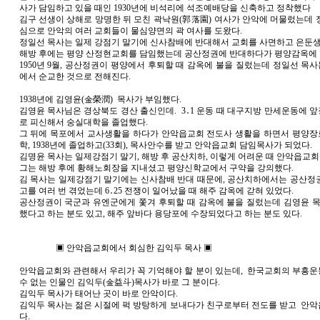
사가 담임하고 있을 때인 1930년에 비석리에 석조예배당을 신축하고 정착했다
김구 선생이 상해로 망명한 뒤 모친 곽낙원(郭落園) 여사가 안악에 머물렀는데 
심으로 안악의 여러 교회들이 물심양면의 곽 여사를 도왔다.
정일선 목사는 일제 강점기 말기에 신사참배에 반대해서 교회를 사면하고 은둔생
해방 후에는 평양 산정현교회를 담임했는데 공산정권에 반대하다가 평양감옥에 
1950년 9월, 공산정권이 평양에서 후퇴할 때 감옥에 불을 질렀는데 정일선 목사
에서 순교한 것으로 전해진다.
1938년에 김영윤(金榮潤) 목사가 부임했다.
김영윤 목사님은 경상북도 경산 출신인데. 3․1 운동 때 대구지방 만세운동에 
로 피신해서 숭실대학을 졸업했다.
그 뒤에 목포에서 교사생활을 하다가 안악읍교회 전도사 생활을 하면서 평양
학, 1938년에 졸업하고(33회), 목사안수를 받고 안악읍교회 담임목사가 되었다.
김명윤 목사는 일제강점기 말기, 해방 후 공산치하, 이렇게 어려운 때 안악읍교회
그는 해방 후에 황해노회장을 지내셨고 평양신학교에서 구약을 강의했다.
김 목사는 일제강점기 말기에는 신사참배 반대 때문에, 공산치하에서는 공산정
고를 여러 번 겪었는데 6․25 전쟁이 일어났을 때 해주 감옥에 갇혀 있었다.
공산정권이 국군과 유엔군에게 쫓겨 후퇴할 때 감옥에 불을 질렀는데 김영윤 목
했다고 하는 분도 있고, 해주 앞바다 용당포에 수장되었다고 하는 분도 있다.
▣ 안악읍교회에서 회심한 김익두 목사 ▣
안악읍교회와 관련해서 우리가 꼭 기억해야 할 분이 있는데, 한국교회의 부흥
수 없는 인물인 김익두(金益斗)목사가 바로 그 분이다.
김익두 목사가 태어난 곳이 바로 안악이다.
김익두 목사는 젊은 시절에 퍽 방탕하게 보내다가 친구로부터 전도를 받고 안
다.