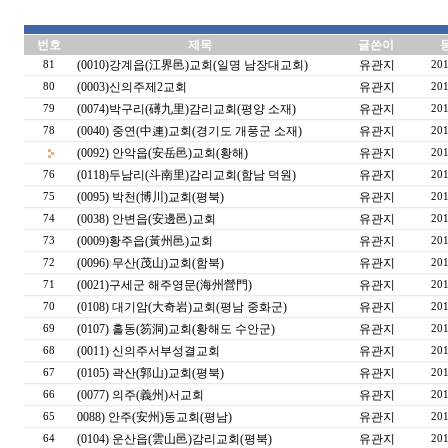
번호
제목
글쓴이
(0010)강계읍(江界邑)교회(일명 남장대교회)
유관지
81
201
(0003)신의주제2교회
유관지
80
201
(0074)박구리(礡九里)감리교회(평양 소재)
유관지
79
201
(0040) 중연(中連)교회(경기도 개풍군 소재)
유관지
78
201
(0092) 안악읍(安岳邑)교회(황해)
유관지
201
(0118)두남리(斗南里)감리교회(함남 덕원)
유관지
76
201
(0095) 박천(博川)교회(평북)
유관지
75
201
(0038) 안변읍(安邊邑)교회
유관지
74
201
(0009)황주읍(黃州邑)교회
유관지
73
201
(0096) 무산(茂山)교회(함북)
유관지
72
201
(0021)구세군 해주영문(海州營門)
유관지
71
201
(0108) 대기암(大奇岩)교회(평남 중화군)
유관지
70
201
(0107) 홀동(笏洞)교회(황해도 수안군)
유관지
69
201
(0011) 신의주서부성결교회
유관지
68
201
(0105) 곽산(郭山)교회(평북)
유관지
67
201
(0077) 의주(義州)서교회
유관지
66
201
0088) 안주(安州)동교회(평남)
유관지
65
201
(0104) 운산읍(雲山邑)감리교회(평북)
유관지
64
201