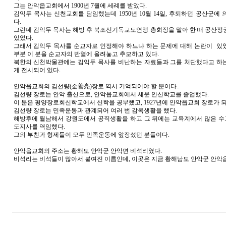
그는 안악읍교회에서 1900년 7월에 세례를 받았다.
김익두 목사는 신천교회를 담임했는데 1950년 10월 14일, 후퇴하던 공산군에
다.
그런데 김익두 목사는 해방 후 북조선기독교도연맹 총회장을 맡아 한 때 공산정
있었다.
그래서 김익두 목사를 순교자로 인정해야 하느냐 하는 문제에 대해 논란이 있
부분 이 분을 순교자의 반열에 올려놓고 추모하고 있다.
북한의 신천박물관에는 김익두 목사를 비난하는 자료들과 그를 처단했다고 하
게 전시되어 있다.
안악읍교회의 김선량(金善亮)장로 역시 기억되어야 할 분이다..
김선량 장로는 안악 출신으로, 안악읍교회에서 세운 안신학교를 졸업했다.
이 분은 평양장로회신학교에서 신학을 공부했고, 1927년에 안악읍교회 장로가 되
김선량 장로는 민족운동과 관계되어 여러 번 감옥생활을 했다.
해방후에 월남해서 강원도에서 공직생활을 하고 그 뒤에는 교육계에서 많은 
도지사를 역임했다.
그의 부친과 형제들이 모두 민족운동에 앞장섰던 분들이다.
안악읍교회의 주소는 황해도 안악군 안악면 비석리였다.
비석리는 비석들이 많아서 붙여진 이름인데, 이곳은 지금 황해남도 안악군 안악읍