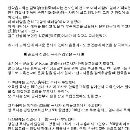
안악읍교회는 김백영(金伯榮)이라는 전도인의 전도로 여러 사람이 믿어 시작되었
안악경찰서 뒤쪽에 송영기(宋榮基)라는 사람이 살고 있었는데 그의 기와집이 
회였다고 한다.
이 예배당을 흔히 ‘귀담뒤 예배당’이라고 불렀다.
이 예배당에서 예배를 드리고 있을 때 부속학교를 설립해서 운영했는데 이 학교
(安新)학교가 되었다.
김구 선생의 부인인 최준례(崔遵禮)여사가 이 학교의 교사였었다.
초기에 교회 안에 어려운 문제가 있어서 흔들리기도 했었는데 이것을 잘 극복하고
▣ 순교자 정일선 목사와 김영윤 목사 ▣
초기에는 쿤스(E. W. Koons; 君禮彬) 선교사가 안악읍교회를 지도했다.
쿤스 선교사는 황해도 지역 장로교회들을 위해 많은 수고를 하고 1913년부터는 
장으로 교육선교에 온갖 힘을 쏟다가 일제가 선교사들을 강제추방할 때 한국을 
1918년에는 오득인(吳得仁) 목사가 부임했다.
오득인 목사는 1910년대 초기에 조사로 안악읍교회를 섬기면서 교회 안에서 일
를 잘 해결하고 교회를 부흥시킨 분이다.
오 목사는 상해 임시정부와 손을 잡고 독립운동에도 힘을 썼다.
그 다음에는 양석진(梁錫鎭) 목사가 안악읍교회에서 수고했다.
양 목사는 평양장로회신학교 9회 졸업생(1916년)으로 주로 황해도 일대에서 목회
1923년에는 정일선(丁一善)목사가 부임했다.
정일선 목사님이 담임하고 있을 때 교회가 크게 부흥해서 교인수가 500명에 이르
안악읍교회는 경찰서 뒤에서 시작해서 신장리, 연당, 안신학교터 등으로 옮겨다