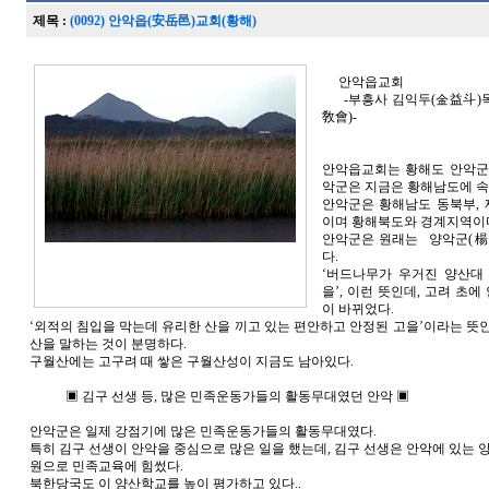
제목 :
(0092) 안악읍(安岳邑)교회(황해)
안악읍교회
-부흥사 김익두(金益斗)목
敎會)-
안악읍교회는 황해도 안악군
악군은 지금은 황해남도에 속
안악군은 황해남도 동북부,
이며 황해북도와 경계지역이
안악군은 원래는 양악군(楊
다.
‘버드나무가 우거진 양산대
을’, 이런 뜻인데, 고려 초
이 바뀌었다.
‘외적의 침입을 막는데 유리한 산을 끼고 있는 편안하고 안정된 고을’이라는 뜻인
산을 말하는 것이 분명하다.
구월산에는 고구려 때 쌓은 구월산성이 지금도 남아있다.
▣ 김구 선생 등, 많은 민족운동가들의 활동무대였던 안악 ▣
안악군은 일제 강점기에 많은 민족운동가들의 활동무대였다.
특히 김구 선생이 안악을 중심으로 많은 일을 했는데, 김구 선생은 안악에 있는 
원으로 민족교육에 힘썼다.
북한당국도 이 양산학교를 높이 평가하고 있다..