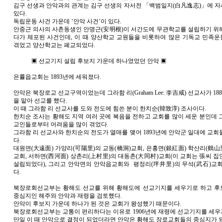
김구 선생과 안악과의 관계는 김구 선생의 자서전 「백범일지(白凡逸志)」에 
있다.
독립운동 사건 가운데 ‘안악 사건’이 있다.
안중근 의사의 사촌동생인 안명근(安明根)이 서간도에 무관학교를 설립하기 위
다가 체포된 사건인데, 이 때 양산학교 교원들을 비롯하여 많은 기독교 민족
겪었고 양산학교는 폐교되었다.
▣ 선교기지 설립 후보지 가운데 하나였었던 안악 ▣
은률읍교회는 1893년에 세워졌다.
안악은 북장로교 선교구역이었는데 그라함 리(Graham Lee: 李吉咸) 선교사가 18
을 맡아 선교를 했다.
이 때 그라함 리 선교사를 도와 전도에 힘쓴 분이 한치순(韓致淳) 조사이다.
한치순 조사는 황해도 지역 여러 곳에 복음을 전하고 교회를 많이 세운 분인데 
교인들로부터 어려움을 많이 겪었다.
그라함 리 선교사와 한치순의 전도가 열매를 맺어 1893년에 안악군 일대에 교회
다.
대원면(大遠面) 가양리(可陽里)의 교동(橋洞)교회, 은홍면(銀紅面) 학산리(鶴山
교회, 서하면(西河面) 상촌리(上村里)의 대동촌(大同村)교회(이 교회는 張씨 집
설립되었다), 그리고 안악면의 안악읍교회와 평정리(坪井里)의 무석(武石)교회
다.
북장로회선교부는 황해도 선교를 위해 황해도에 선교기지를 세우기로 하고 
중심지인 해주와 안악과 재령을 검토했다.
안악이 후보지 가운데 하나가 된 것은 교회가 왕성했기 때문이다.
북장로회선교부는 교통이 편리하다는 이유로 1906년에 재령에 선교기지를 세
만일 이 때 안악으로 결정이 되었더라면 안악은 황해도 장로교회들의 중심지가 