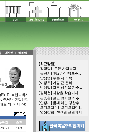
[최근칼럼]
[김명혁]
“모든 사람들과...
[유관지]
(0121) 신촌(新�...
[남상순]
주는 자의 복
[이광우]
가장 큰 은혜
[박성일]
같은 성정을 가�...
[김학현]
사람을 찾습니다...
h. D. 북한교회사
[김종춘]
일단 맞서면 자�...
, 연세대 연합신학
[안정기]
함께 하면 강합�...
표 외. 저서 <평
[오디오칼럼]
[오디오칼럼]...
[영상칼럼]
2021년 신년메시...
등록일
조회
2/09/11
7478