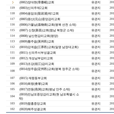
(0002)장대현(章臺峴)교회
유관지
201
(0003)신의주제2교회
유관지
119
201
(0004)용암포(龍岩浦)제1교회
유관지
118
201
(0005)원산(元山)중앙감리교회
유관지
117
201
(0006)가물남(嘉物南)교회(평북 선천 소재)
유관지
116
201
(0007) 신창(新昌)교회(함남 북청군 소재)
유관지
115
201
(0008) 남산현감리교회(평양)
유관지
114
201
(0009)황주읍(黃州邑)교회
유관지
113
201
(0010)강계읍(江界邑)교회(일명 남장대교회)
유관지
112
201
(0011) 신의주서부성결교회
유관지
111
201
(0012) 개성남부감리교회
유관지
110
201
(0013)조강(祖江)감리교회
유관지
109
201
(0014)정주읍(定州邑)교회(평북 정주군 소재)
유관지
108
201
(0015) 재령동부교회
유관지
107
201
(0016)회령(會寧)교회
유관지
106
201
(0017)연동(燕洞)교회(평남 안주 소재)
유관지
105
201
(0018)진남포중앙감리교회(현 남포특별시 소
유관지
104
201
재)
(0019)함흥중앙교회
유관지
103
201
(0020)해주성결교회
유관지
102
201