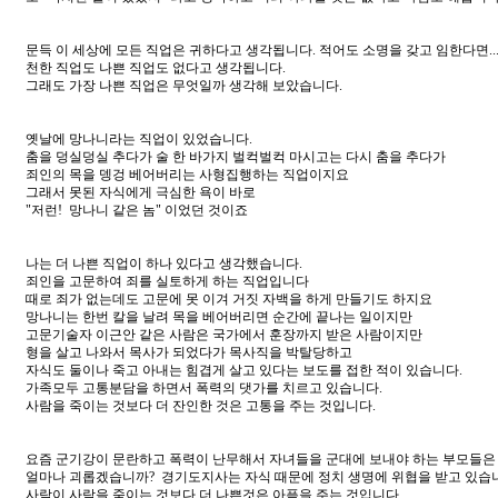
문득 이 세상에 모든 직업은 귀하다고 생각됩니다. 적어도 소명을 갖고 임한다면..
천한 직업도 나쁜 직업도 없다고 생각됩니다.
그래도 가장 나쁜 직업은 무엇일까 생각해 보았습니다.
옛날에 망나니라는 직업이 있었습니다.
춤을 덩실덩실 추다가 술 한 바가지 벌컥벌컥 마시고는 다시 춤을 추다가
죄인의 목을 뎅겅 베어버리는 사형집행하는 직업이지요
그래서 못된 자식에게 극심한 욕이 바로
"저런! 망나니 같은 놈" 이었던 것이죠
나는 더 나쁜 직업이 하나 있다고 생각했습니다.
죄인을 고문하여 죄를 실토하게 하는 직업입니다
때로 죄가 없는데도 고문에 못 이겨 거짓 자백을 하게 만들기도 하지요
망나니는 한번 칼을 날려 목을 베어버리면 순간에 끝나는 일이지만
고문기술자 이근안 같은 사람은 국가에서 훈장까지 받은 사람이지만
형을 살고 나와서 목사가 되었다가 목사직을 박탈당하고
자식도 둘이나 죽고 아내는 힘겹게 살고 있다는 보도를 접한 적이 있습니다.
가족모두 고통분담을 하면서 폭력의 댓가를 치르고 있습니다.
사람을 죽이는 것보다 더 잔인한 것은 고통을 주는 것입니다.
요즘 군기강이 문란하고 폭력이 난무해서 자녀들을 군대에 보내야 하는 부모들은
얼마나 괴롭겠습니까? 경기도지사는 자식 때문에 정치 생명에 위협을 받고 있습
사람이 사람을 죽이는 것보다 더 나쁜것은 아픔을 주는 것입니다.