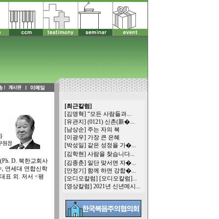
[최근칼럼]
[김명혁]
“모든 사람들과...
[유관지]
(0121) 신촌(新�...
[남상순]
주는 자의 복
[이광우]
가장 큰 은혜
[박성일]
같은 성정을 가�...
[김학현]
사람을 찾습니다...
h. D. 북한교회사
[김종춘]
일단 맞서면 자�...
, 연세대 연합신학
[안정기]
함께 하면 강합�...
표 외. 저서 <평
[오디오칼럼]
[오디오칼럼]...
[영상칼럼]
2021년 신년메시...